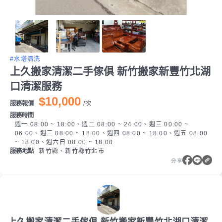
#水塔清洗
上久搬家清潔二手傢俱 新竹搬家新豐竹北湖
口清潔服務
$10,000
服務報價
/
次
服務時間
週一 08:00 ~ 18:00、週二 08:00 ~ 24:00、週三 00:00 ~
06:00、週三 08:00 ~ 18:00、週四 08:00 ~ 18:00、週五 08:00
~ 18:00、週六日 08:00 ~ 18:00
服務地點
新竹縣、新竹縣竹北市
分享
上久搬家清潔二手傢俱 新竹搬家新豐竹北湖口清潔