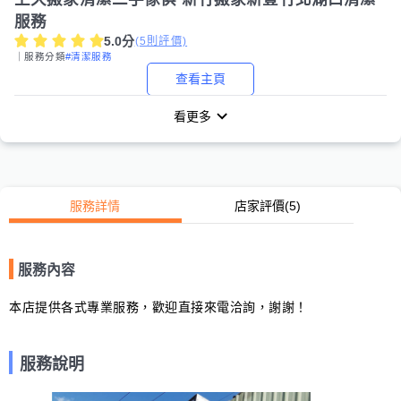
服務
5.0
分
(
5
則評價)
｜服務分類
#清潔服務
查看主頁
看更多
服務詳情
店家評價
(5)
服務內容
本店提供各式專業服務，歡迎直接來電洽詢，謝謝！
服務說明