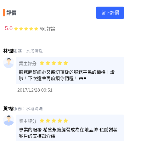
留下評價
評價
5.0
5
則評論
林*璇
服務：
水塔清洗
業主評分
服務超好細心又親切頂級的服務平民的價格！讚
啦！下次還會再麻煩你們喔！♥️♥️♥️
2017/12/28 09:51
黃*榕
服務：
水塔清洗
業主評分
專業的服務.希望永續經營成為在地品牌.也感謝老
客戶的支持跟介紹