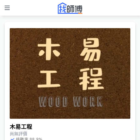
木易工程
尚無評價
88.9
%
接聽率