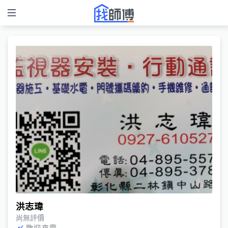
洪志瑋
尚無評價
歡迎來電