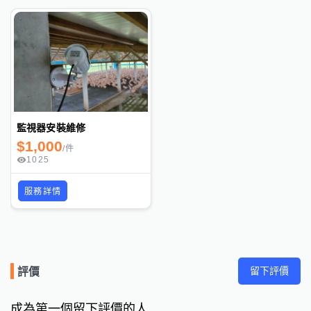
監視器安裝維修
$
1,000
/
件
1025
服務詳情
留下評價
評價
成為第一個留下評價的人