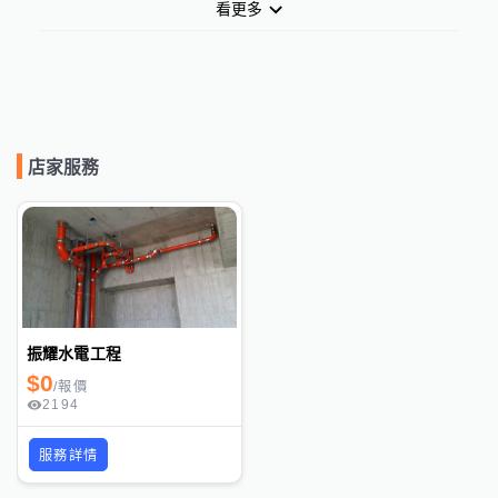
看更多
店家服務
振耀水電工程
$
0
/
報價
2194
服務詳情