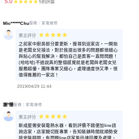
5.0
5
則評論
Mic******Chu
服務：
家電維修
業主評分
之前家中廚房部分要更新，搜尋到這家店，一開始
是老闆女兒接洽，對於我提出很多的問題都很細心
與貼心的幫我解決，都怕自己是奧客一直問問題！
(哈哈哈)不過說真的整個感覺就是老闆與老闆女兒
服務超優，團隊專業又細心，處理速度快又準，很
值得推薦的一家店！
2019/04/29 11:44
謝*臻
服務：
家電維修
業主評分
新成屋需安裝電熱水器，看到評價不錯便加line諮
詢店家，店家親切既專業，告知裝錶時間就順勢安
排安裝時間，有問題line店家能迅速回覆及處理，