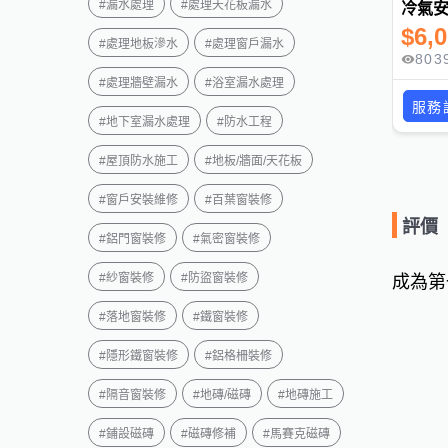
#
漏水處理
#
處理天花板漏水
冷氣
$
6,
#
處理地板滲水
#
處理窗戶漏水
803
#
處理牆壁漏水
#
浴室漏水處理
服務
#
地下室漏水處理
#
防水工程
#
屋頂防水施工
#
地板/牆面/天花板
#
窗戶安裝維修
#
百葉窗裝修
評價
#
鋁門窗裝修
#
氣密窗裝修
#
紗窗裝修
#
防盜窗裝修
成為第
#
落地窗裝修
#
鐵窗裝修
#
隱形鐵窗裝修
#
鋁格柵裝修
#
隔音窗裝修
#
地磚/磁磚
#
地磚施工
#
鋪設磁磚
#
磁磚修補
#
馬賽克磁磚