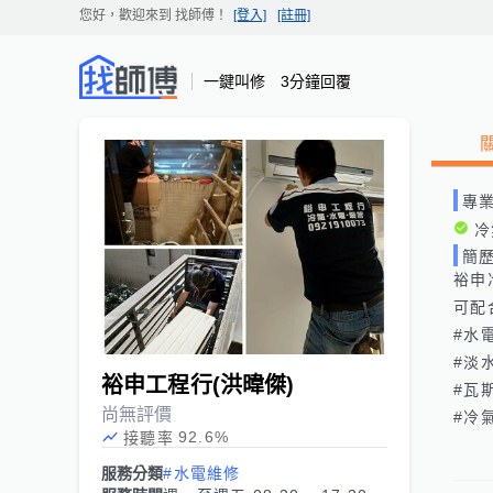
您好，歡迎來到
找師傅
！
[登入]
[註冊]
一鍵叫修 3分鐘回覆
專
冷
簡
裕申冷
可配
#水
#淡
裕申工程行(洪暐傑)
#瓦
尚無評價
#冷
92.6
%
接聽率
服務分類
#水電維修