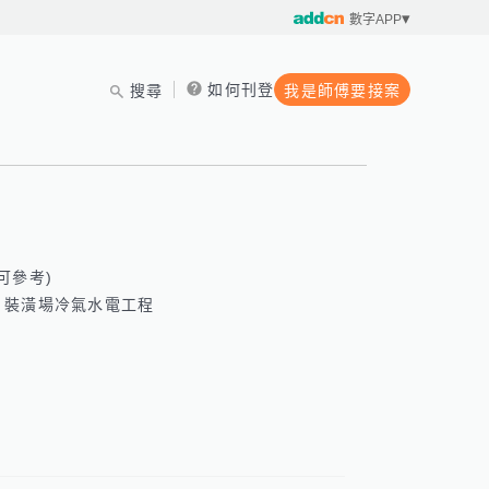
數字APP
如何刊登
搜尋
我是師傅要接案
可參考)

裝潢場冷氣水電工程
