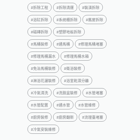
#
拆除工程
#
拆除清運
#
裝潢拆除
#
浴缸拆除
#
系統櫃拆除
#
舊屋拆除
#
磁磚拆除
#
塑膠地板拆除
#
馬桶裝修
#
通馬桶
#
修理馬桶堵塞
#
修理馬桶漏水
#
修理馬桶水箱
#
免治馬桶裝修
#
衛浴裝修
#
淋浴花灑裝修
#
浴室乾濕分離
#
冷氣清洗
#
洗臉盆裝修
#
水管堵塞
#
水管配置
#
通水管
#
水管維修
#
廚房裝修
#
廚房翻新
#
流理臺堵塞
#
冷氣安裝維修