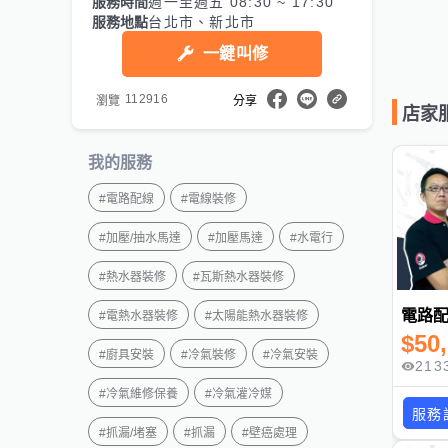
服務時間
週一至週五 08:30 ~ 17:30
服務地點
台北市、新北市
一鍵叫修
112916
瀏覽
分享
店家
我的服務
#
電路配線
#
電線裝修
#
加壓/抽水馬達
#
加壓馬達
#
水電行
#
熱水器裝修
#
瓦斯熱水器裝修
電路
#
電熱水器裝修
#
太陽能熱水器裝修
$
50
#
廚具安裝
#
冷氣裝修
#
冷氣安裝
213
#
冷氣維修保養
#
冷氣灌冷媒
服務
#
抓漏/堵塞
#
抓漏
#
壁癌處理