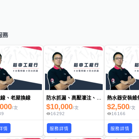
服務
配線、老屋換線
防水抓漏、高壓灌注、壁癌處理
熱水器安裝維
,000
$
10,000
$
2,500
/
次
/
次
/
次
39
16292
16166
詳情
服務詳情
服務詳情