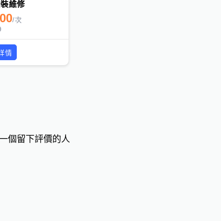
安裝維修
000
/
次
9
詳情
一個留下評價的人