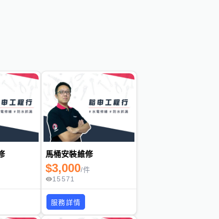
修
馬桶安裝維修
$
3,000
/
件
15571
服務詳情