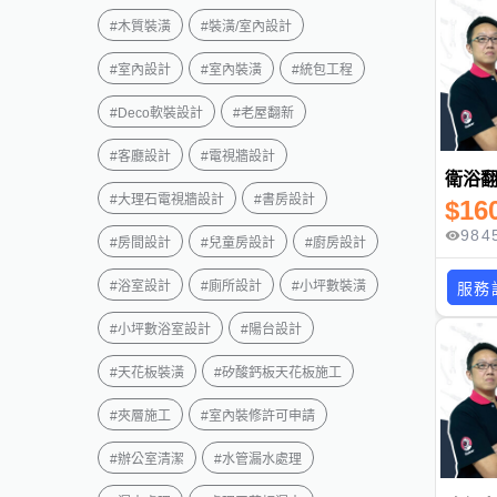
#
木質裝潢
#
裝潢/室內設計
#
室內設計
#
室內裝潢
#
統包工程
#
Deco軟裝設計
#
老屋翻新
#
客廳設計
#
電視牆設計
衛浴
#
大理石電視牆設計
#
書房設計
$
16
984
#
房間設計
#
兒童房設計
#
廚房設計
#
浴室設計
#
廁所設計
#
小坪數裝潢
服務
#
小坪數浴室設計
#
陽台設計
#
天花板裝潢
#
矽酸鈣板天花板施工
#
夾層施工
#
室內裝修許可申請
#
辦公室清潔
#
水管漏水處理