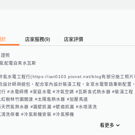
關於
店家服務
(
9
)
店家評價
業證照
氣配電自來水瓦斯
歷
氣水電工程行(https://ian0103.pixnet.net/blog有部分施工照片
合設計師與統包，配合室內設計裝潢工程，全室水電管路重新配置，
電行 #水電師傅 #家庭水電 #冷氣空調 #瓦斯各式熱水器 #裝潢工程

水紅樹林竹圍關渡 #太陽能熱水器 #加壓馬達

斯天然氣熱水器 #牆壁抓漏 #壁癌抓漏 #水塔清洗

氣清洗保養 #冷氣新機安裝 #冷氣移機
看更多