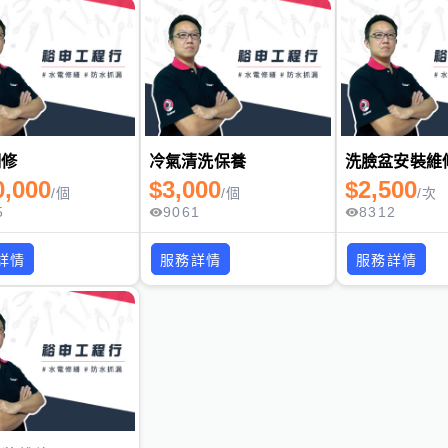
翻修
冷氣清洗保養
洗臉盆安裝維
0,000
$
3,000
$
2,500
/
個
/
個
/
次
5
9061
8312
詳情
服務詳情
服務詳情