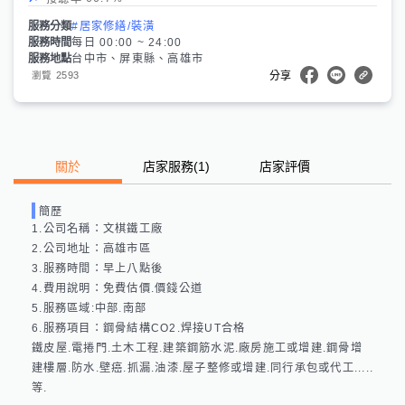
服務分類
#居家修繕/裝潢
服務時間
每日 00:00 ~ 24:00
服務地點
台中市、屏東縣、高雄市
2593
瀏覽
分享
關於
店家服務
(
1
)
店家評價
簡歷
1.公司名稱：文棋鐵工廠

2.公司地址：高雄市區

3.服務時間：早上八點後

4.費用說明：免費估價.價錢公道

5.服務區域:中部.南部

6.服務項目：鋼骨結構CO2.焊接UT合格

鐵皮屋.電捲門.土木工程.建築鋼筋水泥.廠房施工或增建.鋼骨增
建樓層.防水.壁癌.抓漏.油漆.屋子整修或增建.同行承包或代工.....
等.