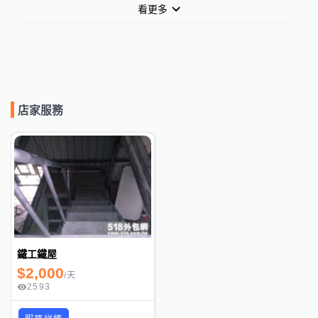
看更多
店家服務
鐵工鐵屋
$
2,000
/
天
2593