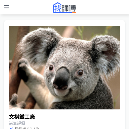
文棋鐵工廠
尚無評價
66.7
%
接聽率