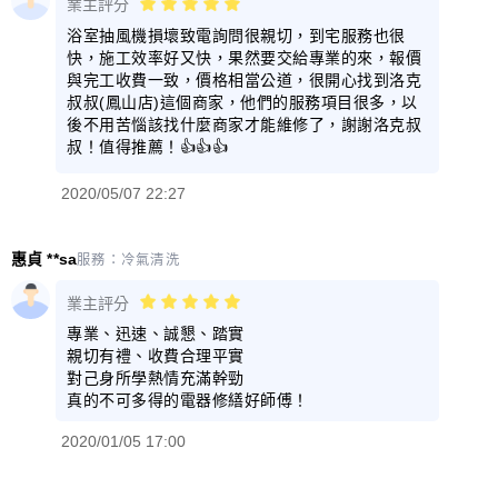
業主評分
浴室抽風機損壞致電詢問很親切，到宅服務也很
快，施工效率好又快，果然要交給專業的來，報價
與完工收費一致，價格相當公道，很開心找到洛克
叔叔(鳳山店)這個商家，他們的服務項目很多，以
後不用苦惱該找什麼商家才能維修了，謝謝洛克叔
叔！值得推薦！👍👍👍
2020/05/07 22:27
惠貞 **sa
服務：
冷氣清洗
業主評分
專業、迅速、誠懇、踏實
親切有禮、收費合理平實
對己身所學熱情充滿幹勁
真的不可多得的電器修繕好師傅！
2020/01/05 17:00