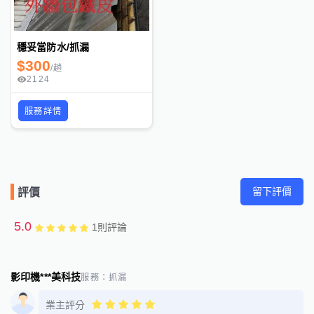
穩妥當防水/抓漏
$
300
/
趟
2124
服務詳情
留下評價
評價
5.0
1
則評論
影印機***美科技
服務：
抓漏
業主評分