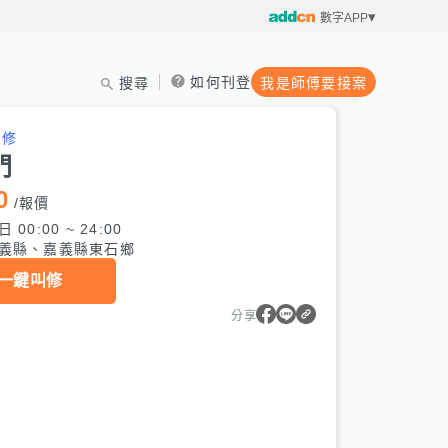
數字APP
如何刊登
搜尋
我是師傅要接案
維修
門
0
/
報價
 00:00 ~ 24:00
義縣、嘉義縣東石鄉
一鍵叫修
分享