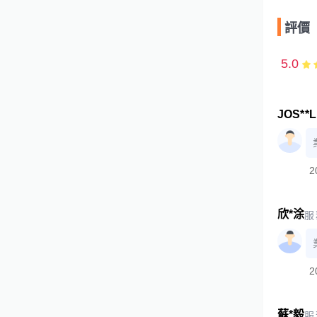
評價
5.0
JOS**L
2
欣*涂
服
2
蘇*毅
服