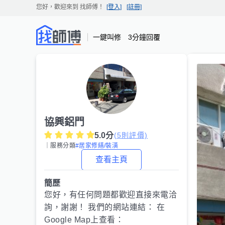
您好，歡迎來到
找師傅
！
[登入]
[註冊]
一鍵叫修 3分鐘回覆
協興鋁門
5.0
分
(
5
則評價)
｜服務分類
#居家修繕/裝潢
查看主頁
簡歷
您好，有任何問題都歡迎直接來電洽
詢，謝謝！ 我們的網站連結： 在
Google Map上查看：