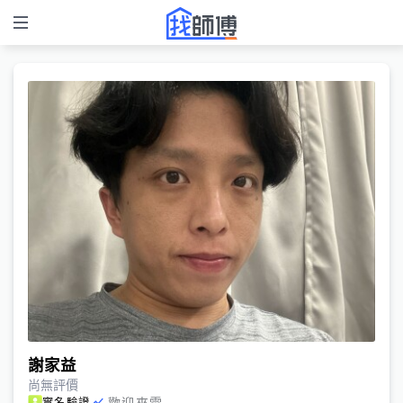
謝家益
尚無評價
歡迎來電
實名驗證