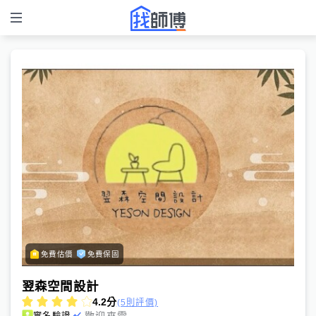
免費估價
免費保固
翌森空間設計
4.2
分
(5則評價)
歡迎來電
實名驗證