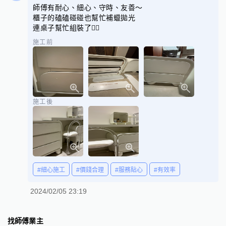
師傅有耐心、細心、守時、友善～
櫃子的磕磕碰碰也幫忙補蠟拋光
連桌子幫忙組裝了👍🏻
施工前
施工後
#細心施工
#價錢合理
#服務貼心
#有效率
2024/02/05 23:19
找師傅業主