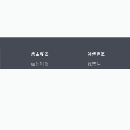
業主專區
師傅專區
如何叫修
找案件
看行情
好文章
在地專家
RSS索引