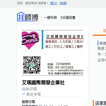
您好，歡迎來到
找師傅
！
[登入]
[註冊]
一鍵叫修 3分鐘回覆
簡
我是
作，
公司
艾瑪國際開發企業社
尚無評價
歡迎來電
服務分類
店家