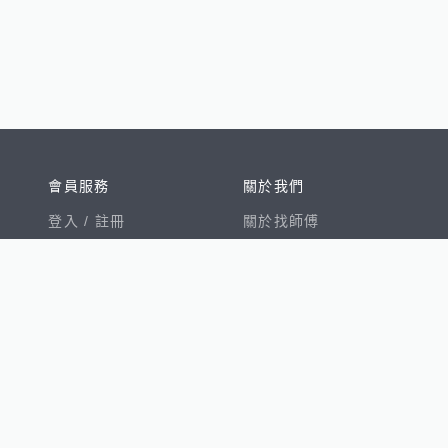
會員服務
關於我們
登入 /
註冊
關於找師傅
我的帳戶
網站公告
幫助中心
免責聲明
我有建議
服務條款
隱私權聲明
數字徵才