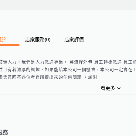
關於
店家服務
(
0
)
店家評價
歷
艾瑪人力，我們是人力派遣專業。 募流程外包 員工轉掛派遣 員工薪
並且有着濃厚的興趣，如果能給本公司一個機會，本公司一定會在工
很樂意回答各位考官所提出來的任何問題 ，謝謝 
看更多
服務