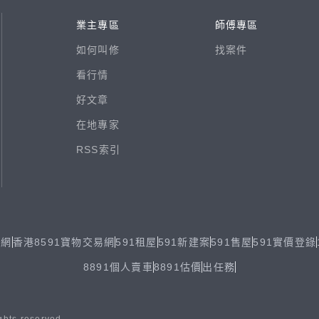
業主專區
師傅專區
如何叫修
找案件
看行情
好文章
在地專家
RSS索引
易網
香港8591寶物交易網
591租屋
591新建案
591售屋
591實價登錄
8891個人賣車
8891估價
出任務
ghts reserved