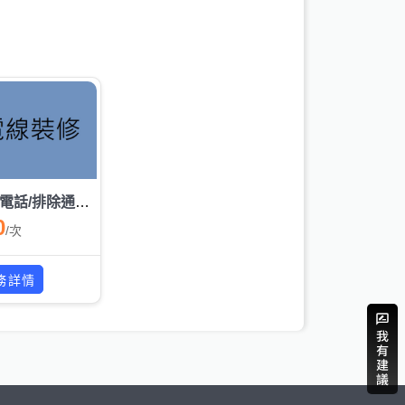
更換電話/排除通話雜訊
0
/
次
務詳情