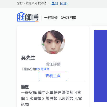
您好，歡迎來到
找師傅
！
[登入]
[註冊]
一鍵叫修 3分鐘回覆
吳先生
尚無評價
｜服務分類
#水電維修
查看主頁
簡歷
一般家庭 簡易水電快速維修都可詢
問 1.水電類 2.燈具類 3.崁燈類 4.電
話類