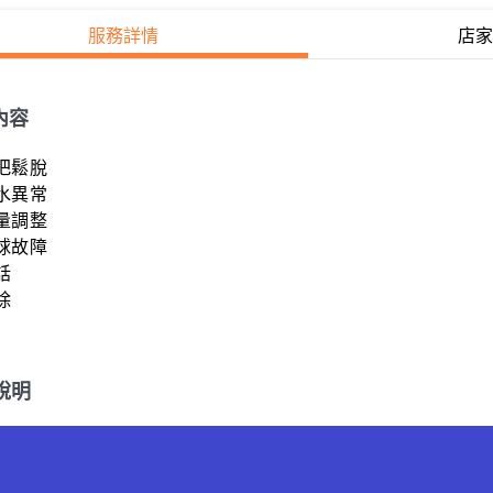
服務詳情
店家
內容
把鬆脫

水異常

量調整

球故障





說明