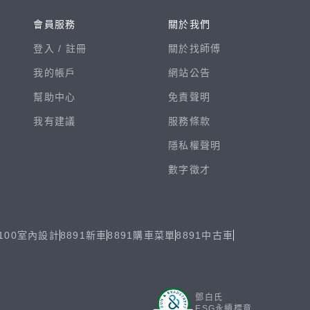
會員服務
關於我們
登入 /
註冊
關於找師傅
我的帳戶
網站公告
幫助中心
免責聲明
我有建議
服務條款
隱私權聲明
數字徵才
100室內設計
8891新車
8891購車菜單
8891中古車
鄧白氏
ESG永續標章