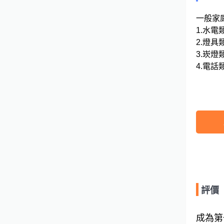
一般家庭
1.水電類
2.燈具類
3.崁燈類
4.電話類

評價
成為第