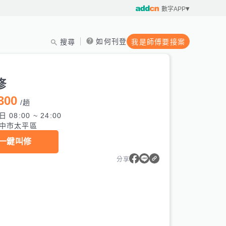
數字APP
如何刊登
搜尋
我是師傅要接案
修
300
/
趟
 08:00 ~ 24:00
中市太平區
一鍵叫修
分享