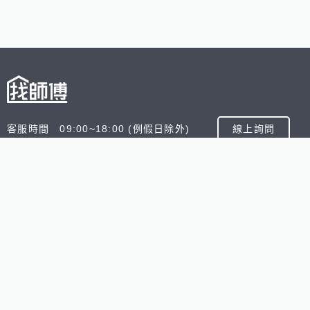
客服時間 09:00~18:00 (例假日除外)
線上詢問
客服信箱 service@945.com.tw
公司名稱 數字科技股份有限公司
追蹤我們
518熊班
518找好公司
小雞上工
台灣8591寶物交