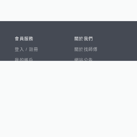
會員服務
關於我們
登入 /
註冊
關於找師傅
我的帳戶
網站公告
幫助中心
免責聲明
我有建議
服務條款
隱私權聲明
數字徵才
100室內設計
8891新車
8891購車菜單
8891中古車