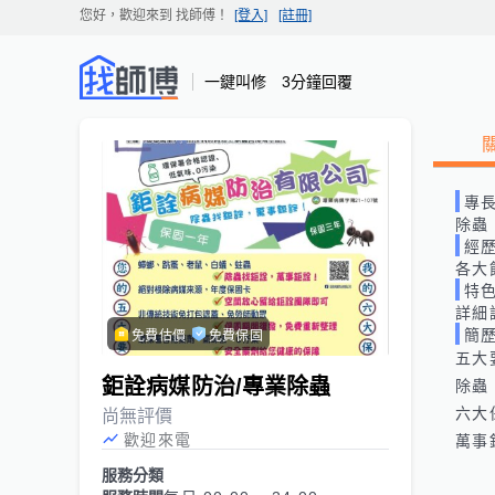
您好，歡迎來到
找師傅
！
[登入]
[註冊]
一鍵叫修 3分鐘回覆
專
除蟲
經
各大
特
詳細
簡
免費估價
免費保固
五大
鉅詮病媒防治/專業除蟲
除蟲
六大
尚無評價
歡迎來電
萬事
服務分類