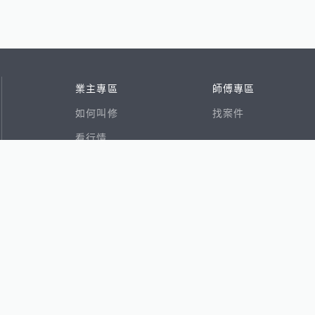
業主專區
師傅專區
如何叫修
找案件
看行情
好文章
在地專家
RSS索引
易網
香港8591寶物交易網
591租屋
591新建案
591售屋
591實價登錄