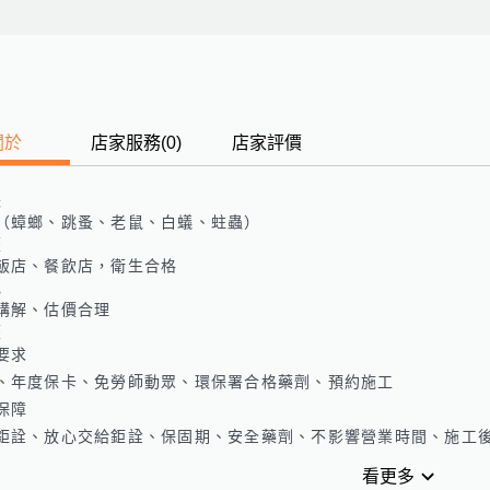
關於
店家服務
(
0
)
店家評價
長
（蟑螂、跳蚤、老鼠、白蟻、蛀蟲）
歷
飯店、餐飲店，衛生合格
色
講解、估價合理
歷
要求

、年度保卡、免勞師動眾、環保署合格藥劑、預約施工

保障

鉅詮、放心交給鉅詮、保固期、安全藥劑、不影響營業時間、施工
看更多