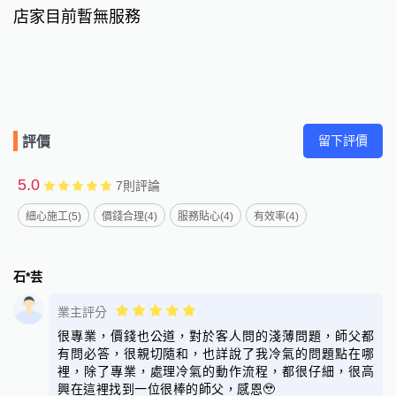
（慶軒企業社｜合法登記，安心有保障）
店家目前暫無服務
留下評價
評價
5.0
7
則評論
細心施工(5)
價錢合理(4)
服務貼心(4)
有效率(4)
石*芸
業主評分
很專業，價錢也公道，對於客人問的淺薄問題，師父都
有問必答，很親切隨和，也詳說了我冷氣的問題點在哪
裡，除了專業，處理冷氣的動作流程，都很仔細，很高
興在這裡找到一位很棒的師父，感恩🥹