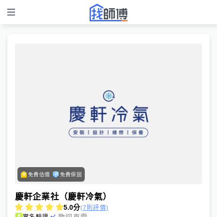
免費估價
免費保固
慶軒企業社（慶軒冷氣）
5.0
分
(7則評價)
歡迎來電
實名驗證