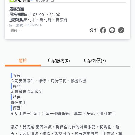
服務分類
服務時間
每日 08:00 ~ 21:00
服務地點
新竹市、新竹縣、苗栗縣
統一編號：95367576
0
瀏覽
分享
關於
店家服務
(
0
)
店家評價
(7)
專長
冷氣安裝設計、維修、清洗保養、移機拆機
經歷
定陽科技冷氣廠商
特色
責任施工
簡歷
👨‍🔧【慶軒冷氣】冷氣一條龍服務｜專業 × 安心 × 責任施工

您好！我們是 慶軒冷氣，提供全方位的冷氣服務，從規劃、銷
售、安裝到清洗、維修、舊機回收，皆由專業團隊一手包辦，讓