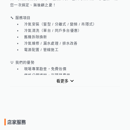
您一次搞定、無後顧之憂！

🔧 服務項目

	•	冷氣安裝（窗型 / 分離式 / 變頻 / 吊隱式）

	•	冷氣清洗（單台 / 同戶多台優惠）

	•	舊機拆除換新

	•	冷氣維修 / 漏水處理 / 排水改善

	•	電源配置 / 管線施工

💡 我們的優勢

	•	現場專業勘查，免費估價

	•	價格公開透明，無隱藏費用

看更多
	•	使用專業清洗機具與藥劑，保障健康

	•	豐富施工經驗，口碑推薦

	•	完工保固、售後服務完善

📍服務地區：苗栗｜新竹｜（外縣市可洽詢）

店家服務
🆔 統一編號：95367576
