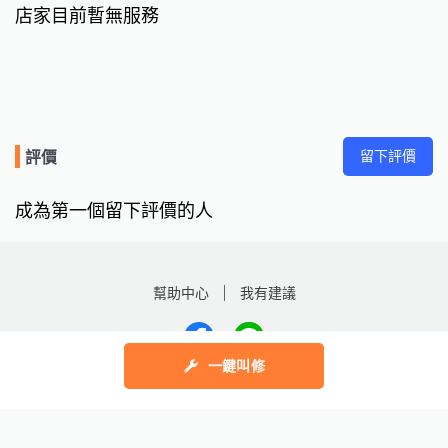
店家目前暫無服務
二、收納項目：

以時薪收費，1位整理師1小時600元

三、特殊項目：

裝潢後細緻清潔、店面、商業大樓及大掃除等均屬承包服務，計
費方式以工作天數及施作人數收費，1位專業師傅1日4000元起

留下評價
評價
四、服務範圍

中部地區（台中、彰投、南投），偏遠鄉鎮及跨區、跨縣市需加
成為第一個留下評價的人
收來回車馬費

居家清潔工作時數每場次最低3小時起（收納服務以實際狀況評
估），另依照施作範圍、髒污程度等來評估需要的時數及人力

幫助中心
我有建議
五、事前溝通與洽談說明：

每個項目需要之工時，均依現場實際狀況做評估

一鍵叫修
數字科技股份有限公司
最後，也是最重要的一點

Copyright © 2025 by Addcn Technology Co., Ltd. All Rights reserved
「我們不使用臨時工！！！」

潔整聊團隊每位工作人員都是受過專業訓練的，在工作過程客戶