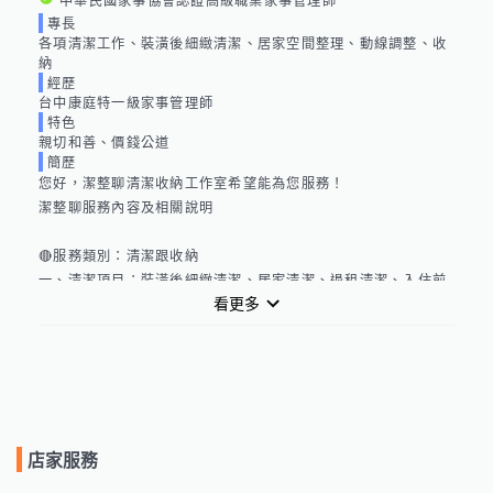
中華民國家事協會認證高級職業家事管理師
專長
各項清潔工作、裝潢後細緻清潔、居家空間整理、動線調整、收
納
經歷
台中康庭特一級家事管理師
特色
親切和善、價錢公道
簡歷
您好，潔整聊清潔收納工作室希望能為您服務！

潔整聊服務內容及相關說明

🔴服務類別：清潔跟收納

一、清潔項目：裝潢後細緻清潔、居家清潔、退租清潔、入住前
看更多
清潔

二、收納項目：居家空間整理歸位、動線調整、斷捨離陪伴、搬
家後整理歸位

🔴費用說明：

一、清潔項目：

店家服務
以時薪收費，1位清潔師1小時600元
