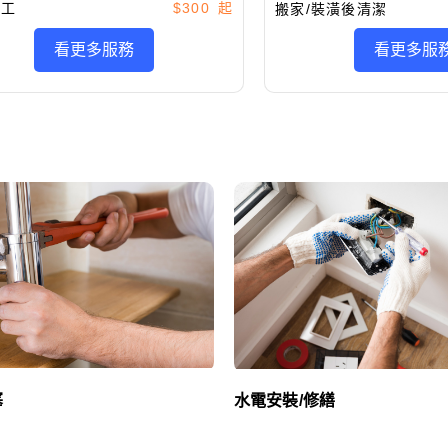
施工
$300
搬家/裝潢後清潔
看更多服務
看更多服
塞
水電安裝/修繕