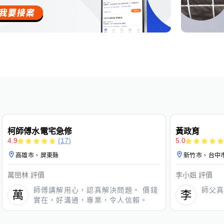
免費估價
免費保固
免費保固
柯師傅水電宅急修
黃政育
4.9
(
17
)
5.0
高雄市、屏東縣
新竹市、台中
萬巒林
評價
李小姐
評價
師傅講解用心，認真解決問題。 價錢
師父
實在，好溝通，專業，令人信賴。