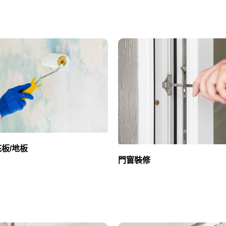
花板/地板
門窗裝修