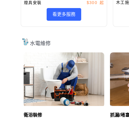
木工
燈具安裝
$300
看更多服務
水電維修
衛浴裝修
抓漏/堵