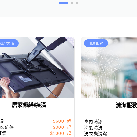
修繕/裝潢
清潔服務
居家修繕/裝潢
清潔服
粉刷
$600
室內清潔
安裝維修
$300
冷氣清洗
打牆
$1000
洗衣機清潔