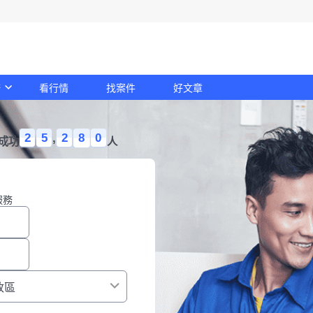
務
看行情
找案件
好文章
2
5
,
2
8
0
成功
人
服務