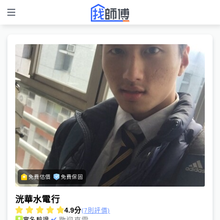
免費估價
免費保固
洸華水電行
4.9
分
(7則評價)
歡迎來電
實名驗證