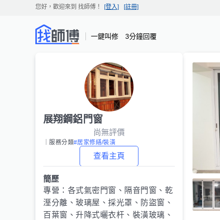
您好，歡迎來到
找師傅
！
[登入]
[註冊]
一鍵叫修 3分鐘回覆
展翔鋼鋁門窗
尚無評價
｜服務分類
#居家修繕/裝潢
查看主頁
簡歷
專營：各式氣密門窗、隔音門窗、乾
溼分離、玻璃屋、採光罩、防盜窗、
百葉窗、升降式曬衣杆、裝潢玻璃、