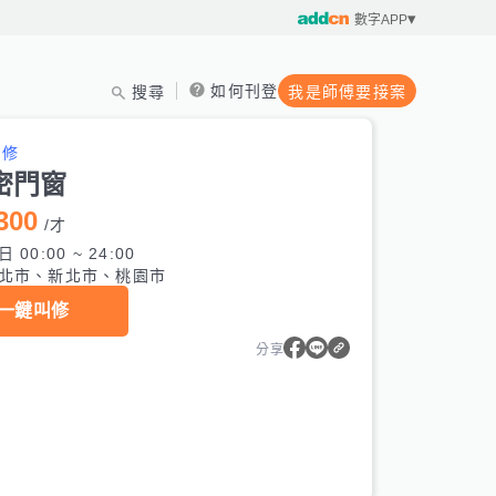
數字APP
如何刊登
搜尋
我是師傅要接案
維修
密門窗
300
/
才
 00:00 ~ 24:00
北市、新北市、桃園市
一鍵叫修
分享