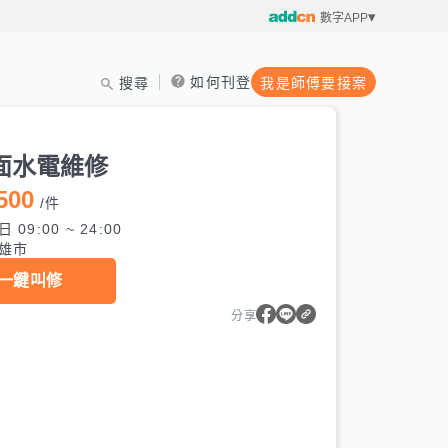
數字APP
如何刊登
搜尋
我是師傅要接案
面水電維修
500
/
件
 09:00 ~ 24:00
雄市
一鍵叫修
分享