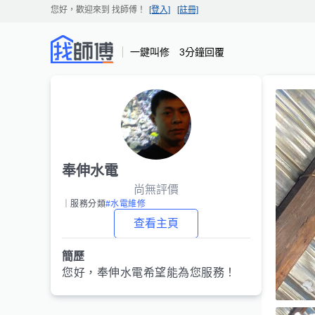
您好，歡迎來到
找師傅
！
[登入]
[註冊]
一鍵叫修 3分鐘回覆
奉伸水電
尚無評價
｜服務分類
#水電維修
查看主頁
簡歷
您好，
奉伸水電
希望能為您服務！