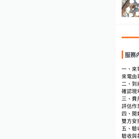
服務
一、來
來電由
二、到
確認現
三、費
評估作
四、開
雙方安
五、驗
驗收與