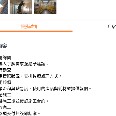
服務詳情
店家
內容
電詢問

專人了解需求並給予建議。

府勘查

場實際狀況，安排後續處理方式。

用報價

業流程與難易度、使用的產品與耗材並提供報價。

始施工

排施工期並簽訂施工合約。

收完工

款項交付無誤即結案。