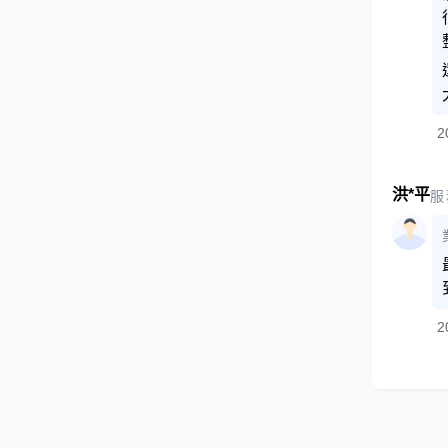
2
洪*平
服
2