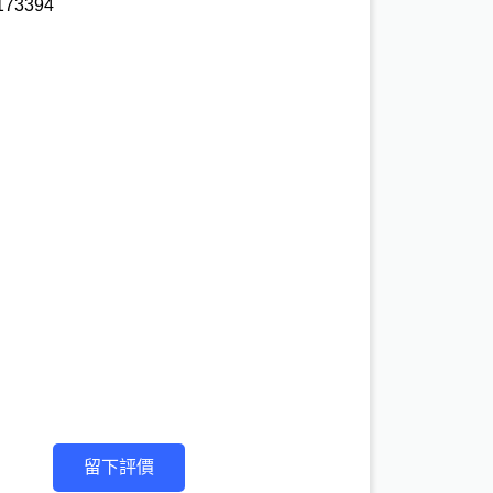
73394 

留下評價