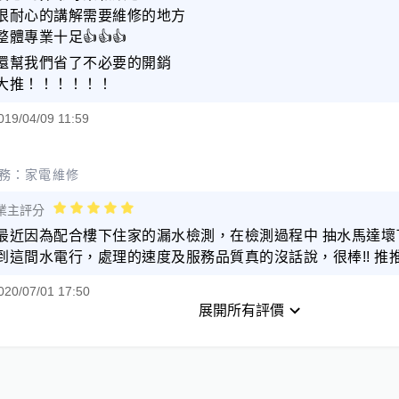
很耐心的講解需要維修的地方
整體專業十足👍👍👍
還幫我們省了不必要的開銷
大推！！！！！！
019/04/09 11:59
務：
家電維修
業主評分
最近因為配合樓下住家的漏水檢測，在檢測過程中 抽水馬達壞
到這間水電行，處理的速度及服務品質真的沒話說，很棒!! 推推!
020/07/01 17:50
展開所有評價