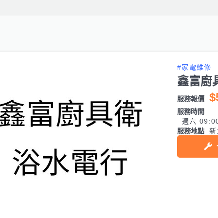
#家電維修
鑫富廚
$
服務報價
服務時間
週六 09:0
服務地點
新