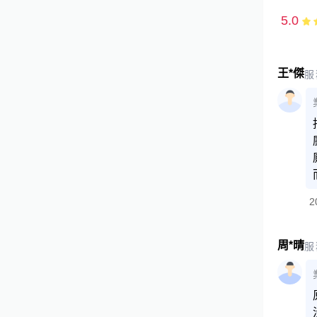
5.0
王*傑
服
2
周*晴
服