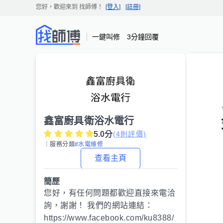
您好，歡迎來到
找師傅
！
[登入]
[註冊]
一鍵叫修 3分鐘回覆
鑫富廚具衛浴水電行
5.0
分
(
4
則評價)
｜服務分類
#水電維修
查看主頁
簡歷
您好，有任何問題都歡迎直接來電洽
詢，謝謝！ 我們的網站連結：
https://www.facebook.com/ku8388/