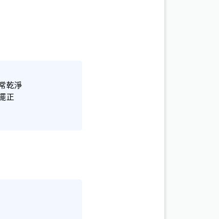
常乾淨
擺正