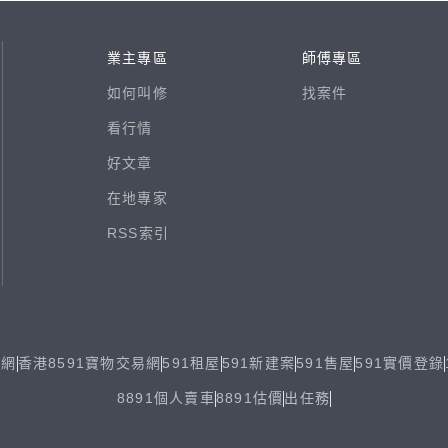
業主專區
師傅專區
如何叫修
找案件
看行情
好文章
在地專家
RSS索引
易網
香港8591寶物交易網
591租屋
591新建案
591售屋
591實價登錄
8891個人賣車
8891估價
出任務