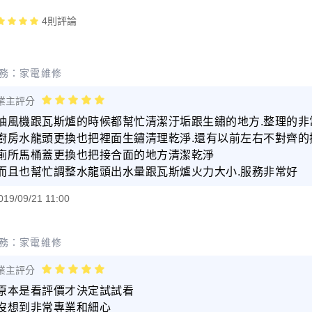
4
則評論
務：
家電維修
業主評分
抽風機跟瓦斯爐的時候都幫忙清潔汙垢跟生鏽的地方.整理的非
廚房水龍頭更換也把裡面生鏽清理乾淨.還有以前左右不對齊的
廁所馬桶蓋更換也把接合面的地方清潔乾淨
而且也幫忙調整水龍頭出水量跟瓦斯爐火力大小.服務非常好
019/09/21 11:00
務：
家電維修
業主評分
原本是看評價才決定試試看
沒想到非常專業和細心