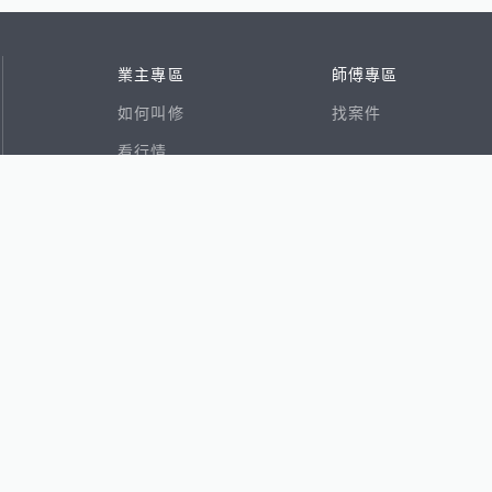
業主專區
師傅專區
如何叫修
找案件
看行情
好文章
在地專家
RSS索引
易網
香港8591寶物交易網
591租屋
591新建案
591售屋
591實價登錄
8891個人賣車
8891估價
出任務