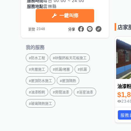
服務時間
每日 00:00 ~ 24:00
服務地點
雲林縣
一鍵叫修
店家
2348
瀏覽
分享
我的服務
#
防水工程
#
矽酸鈣板天花板施工
#
夾層施工
#
抓漏/堵塞
#
抓漏
#
屋頂防水施工
#
屋頂隔熱
#
油漆粉刷
#
房間油漆
#
浴室油漆
$
1,
234
#
玻璃隔熱施工
服務