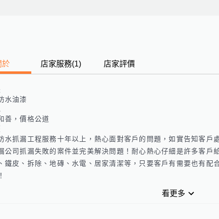
關於
店家服務
(
1
)
店家評價
長
防水油漆
色
和善，價格公道
歷
防水抓漏工程服務十年以上，熱心面對客戶的問題，如實告知客戶
漏公司抓漏失敗的案件並完美解決問題！耐心熱心仔細是許多客戶
、鐵皮、拆除、地磚、水電、居家清潔等，只要客戶有需要也有配
！
看更多