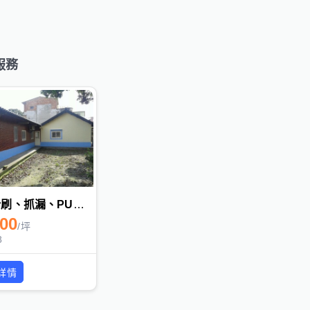
服務
油漆粉刷、抓漏、PU、防水隔熱
800
/
坪
8
詳情