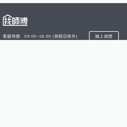
客服時間 09:00~18:00 (例假日除外)
線上詢問
客服信箱 service@945.com.tw
公司名稱 數字科技股份有限公司
追蹤我們
518熊班
518找好公司
小雞上工
台灣8591寶物交