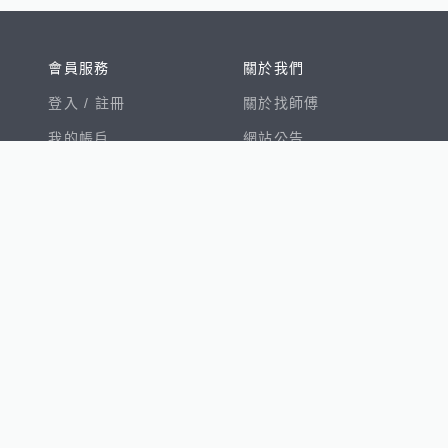
會員服務
關於我們
登入 /
註冊
關於找師傅
我的帳戶
網站公告
幫助中心
免責聲明
我有建議
服務條款
隱私權聲明
數字徵才
100室內設計
8891新車
8891購車菜單
8891中古車