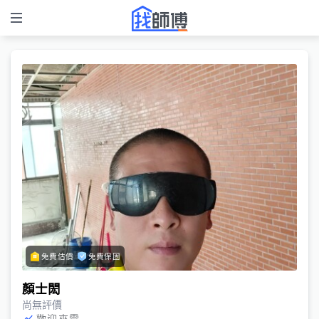
免費估價
免費保固
顏士閎
尚無評價
歡迎來電