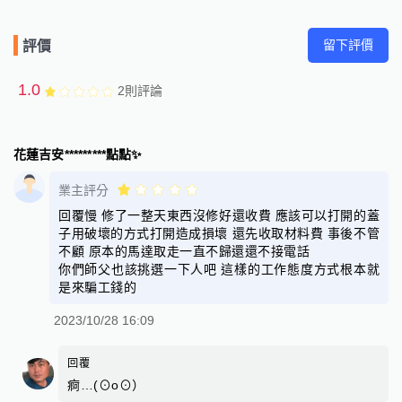
留下評價
評價
1.0
2
則評論
花蓮吉安*********點點✨
業主評分
回覆慢 修了一整天東西沒修好還收費 應該可以打開的蓋
子用破壞的方式打開造成損壞 還先收取材料費 事後不管
不顧 原本的馬達取走一直不歸還還不接電話
你們師父也該挑選一下人吧 這樣的工作態度方式根本就
是來騙工錢的
2023/10/28 16:09
回覆
痾…(⊙o⊙）