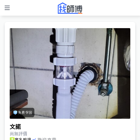
免費保固
文諾
尚無評價
歡迎來電
實名驗證