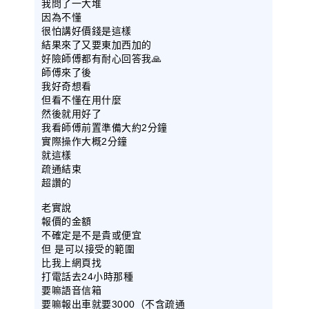
我問了一大堆
因為不懂
很怕講好價錢是這樣
結果來了又要東加西加的
好險師傅都有耐心回答我🙏
師傅來了後
我好奇想看
但看不懂在用什麼
然後就用好了
我看師傅前置準備大約2分鐘
實際操作大概2分鐘
就這樣
疏通結束
超讚的
老實說
報價的金額
不確定是不是貴或便宜
但 是可以接受的範圍
比我上網頁找
打電話去24小時那種
要嘛語音信箱
要嘛報出車就要3000（不含疏通