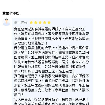
業主4**661
業主評分
實在是太感謝聯誠機電的師傅了！我人在臺北工
作，娘家在桃園楊梅，家父反應廚房流理檯排水管
不通情事，已經歷多次排水不良，還有別家師傅表
示需要打地才能解決！
我於是在早晨通勤的公車上，透過APP提出案件需
求，早上7:08左右送出案件，聯誠機電就於7:13分
回覆報價，並上傳師傅們的技術士證、自來水管承
裝技工考驗合格證書和現場施工照片，敝人7:28分
回報家父地址電話，7:29分聯誠機電回覆確認任
務，於9:15分回覆測試正常，施工完成！
真的是太感動了！事後家父與我電聯，告知師傅不
僅高速地登門拜訪、專業地使用機具、順利地打通
水管，施工完成後還將施工場地清理還原，施工品
質、服務態度、完工效率、專業程度，皆令人讚不
絕口！
我人在臺北，從頭到尾只動了手指聯繫，就解決了
家父長久苦於廚房排水不良的問題，從提交案件到