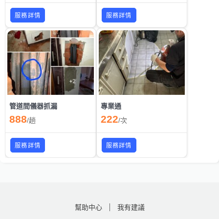
服務詳情
服務詳情
管道間儀器抓漏
專業通
888
222
/
趟
/
次
服務詳情
服務詳情
幫助中心
我有建議