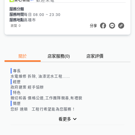
服務分類
服務時間
每日 08:00 ~ 23:30
服務地點
高雄市
0
瀏覽
分享
關於
店家服務
(
0
)
店家評價
專長
水電維修 拆除, 油漆泥水工程......
經歷
政府建案 經手協辦
特色
親切和善 價格公道,工作團隊親善,有禮貌
簡歷
您好 達順   工程行希望能為您服務！
看更多