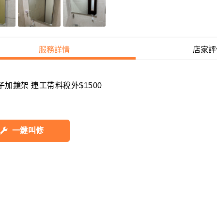
服務詳情
店家評
子加鏡架 連工帶料稅外$1500
一鍵叫修