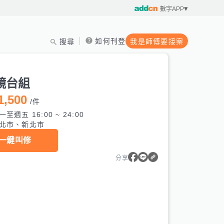
數字APP
如何刊登
搜尋
我是師傅要接案
鏡台組
1,500
/
件
一至週五 16:00 ~ 24:00
北市、新北市
一鍵叫修
分享