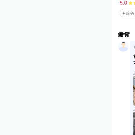
5.0
有效率(1
鑼*爾