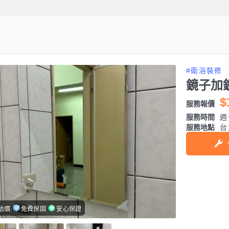
#衛浴裝修
鏡子加
$
服務報價
服務時間
週
服務地點
台
估價
免費保固
安心保證