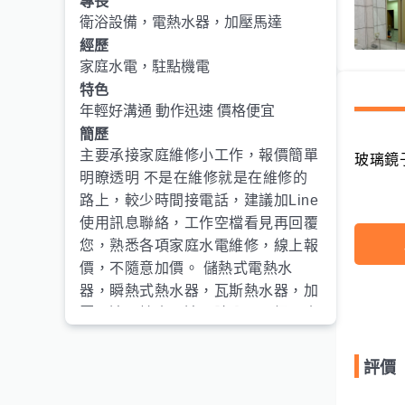
專長
衛浴設備，電熱水器，加壓馬達
經歷
家庭水電，駐點機電
特色
年輕好溝通 動作迅速 價格便宜
簡歷
主要承接家庭維修小工作，報價簡單
玻璃鏡
明瞭透明 不是在維修就是在維修的
路上，較少時間接電話，建議加Line
使用訊息聯絡，工作空檔看見再回覆
您，熟悉各項家庭水電維修，線上報
價，不隨意加價。 儲熱式電熱水
器，瞬熱式熱水器，瓦斯熱水器，加
壓馬達，抽水馬達，臉盆，馬桶，水
龍頭，抽風機，通水管，通馬桶，查
水查電。 我的維修如果讓您滿意再
評價
給我一個五星好評，謝謝。