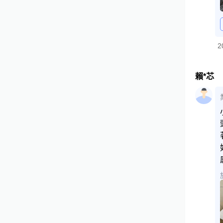
2
賴*芯