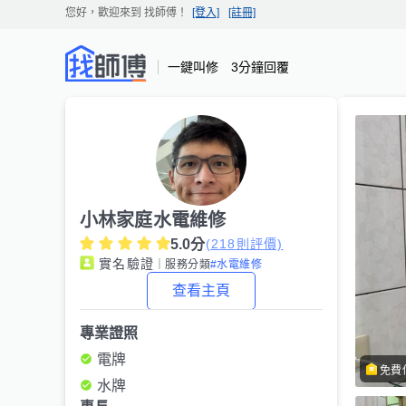
您好，歡迎來到
找師傅
！
[登入]
[註冊]
一鍵叫修 3分鐘回覆
小林家庭水電維修
5.0
分
(
218
則評價)
實名驗證
｜服務分類
#水電維修
查看主頁
專業證照
電牌
免費
水牌