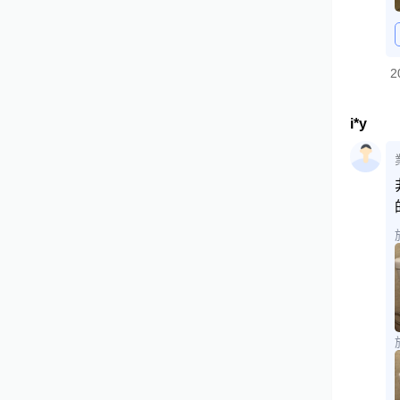
2
i*y