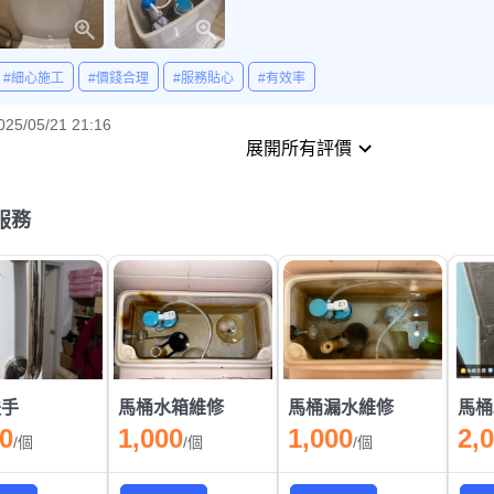
#細心施工
#價錢合理
#服務貼心
#有效率
025/05/21 21:16
展開所有評價
服務
扶手
馬桶水箱維修
馬桶漏水維修
馬桶
00
1,000
1,000
2,
/
個
/
個
/
個