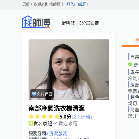
您好，歡迎來到
找師傅
！
[登入]
[註冊]
一鍵叫修 3分鐘回覆
專
洗
專
冷氣
經
豐麒
免費保固
特
親切
南部冷氣洗衣機清潔
簡
您好
5.0
分
(2則評價)
實名驗證
歡迎來電
服務分類
#清潔服務