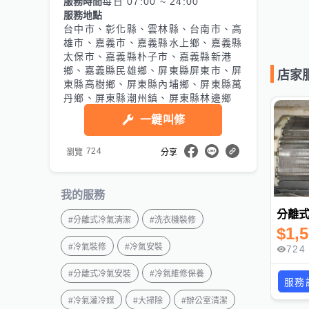
服務時間
每日 07:00 ~ 24:00
服務地點
台中市、彰化縣、雲林縣、台南市、高
雄市、嘉義市、嘉義縣水上鄉、嘉義縣
太保市、嘉義縣朴子市、嘉義縣新港
鄉、嘉義縣民雄鄉、屏東縣屏東市、屏
店家
東縣高樹鄉、屏東縣內埔鄉、屏東縣萬
丹鄉、屏東縣潮州鎮、屏東縣林邊鄉
一鍵叫修
724
瀏覽
分享
我的服務
分離
#
分離式冷氣清潔
#
洗衣機裝修
$
1,
#
冷氣裝修
#
冷氣安裝
724
#
分離式冷氣安裝
#
冷氣維修保養
服務
#
冷氣灌冷媒
#
大掃除
#
辦公室清潔