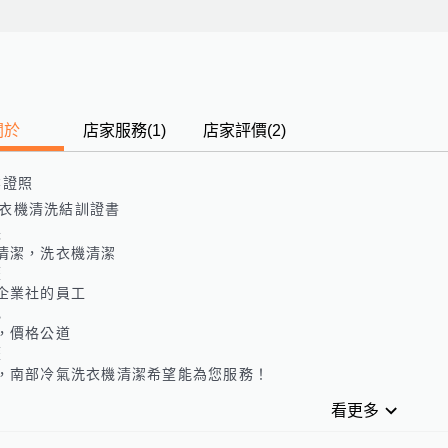
關於
店家服務
(
1
)
店家評價
(2)
業證照
衣機清洗結訓證書
長
清潔，洗衣機清潔
歷
企業社的員工
色
，價格公道
歷
，南部冷氣洗衣機清潔希望能為您服務！
看更多