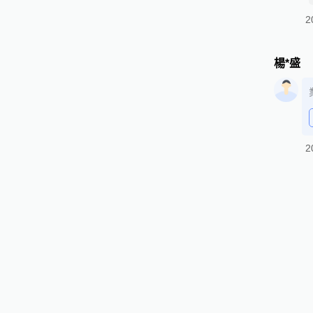
2
楊*盛
2