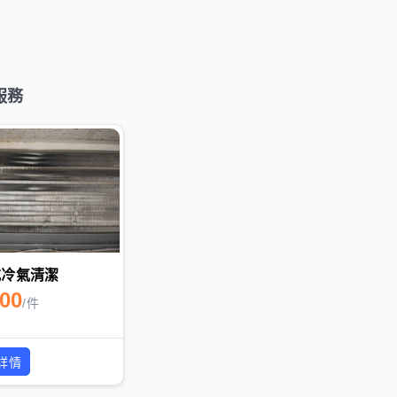
服務
式冷氣清潔
500
/
件
詳情