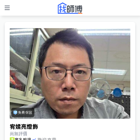
免費保固
宥媃亮燈飾
尚無評價
歡迎來電
實名驗證