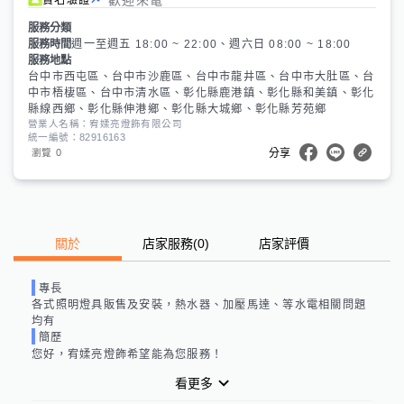
服務分類
服務時間
週一至週五 18:00 ~ 22:00、週六日 08:00 ~ 18:00
服務地點
台中市西屯區、台中市沙鹿區、台中市龍井區、台中市大肚區、台
中市梧棲區、台中市清水區、彰化縣鹿港鎮、彰化縣和美鎮、彰化
縣線西鄉、彰化縣伸港鄉、彰化縣大城鄉、彰化縣芳苑鄉
營業人名稱：宥媃亮燈飾有限公司
統一編號：82916163
0
瀏覽
分享
關於
店家服務
(
0
)
店家評價
專長
各式照明燈具販售及安裝，熱水器、加壓馬達、等水電相關問題
均有
簡歷
您好，宥媃亮燈飾希望能為您服務！
看更多