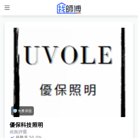
免費保固
優保科技照明
尚無評價
50.0
%
接聽率