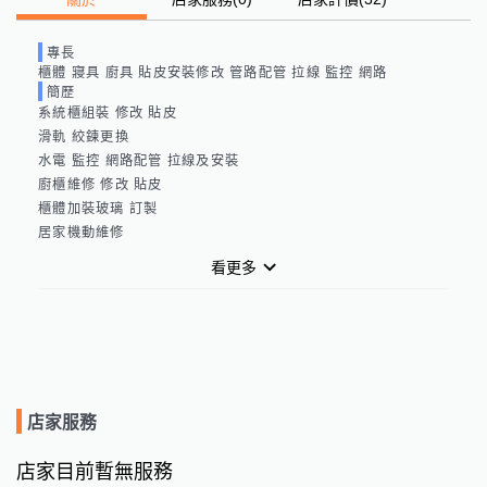
專長
櫃體 寢具 廚具 貼皮安裝修改 管路配管 拉線 監控 網路
簡歷
系統櫃組裝 修改 貼皮 

滑軌 絞鍊更換

水電 監控 網路配管 拉線及安裝

廚櫃維修 修改 貼皮

櫃體加裝玻璃 訂製

居家機動維修
看更多
店家服務
店家目前暫無服務