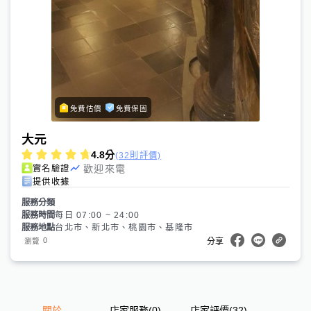
免費估價
免費保固
大元
4.8
分
(32則評價)
歡迎來電
實名驗證
提供收據
服務分類
服務時間
每日 07:00 ~ 24:00
服務地點
台北市、新北市、桃園市、基隆市
0
瀏覽
分享
關於
店家服務
(
0
)
店家評價
(32)