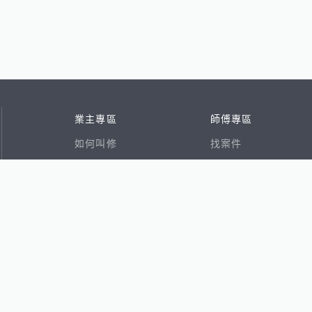
業主專區
師傅專區
如何叫修
找案件
看行情
好文章
在地專家
RSS索引