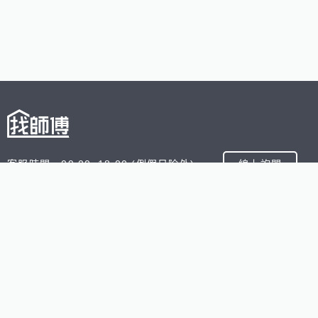
客服時間 09:00~18:00 (例假日除外)
線上詢問
客服信箱 service@945.com.tw
公司名稱 數字科技股份有限公司
追蹤我們