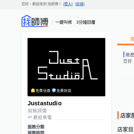
您好，歡迎來到
找師傅
！
[登入]
[註冊]
一鍵叫修 3分鐘回覆
簡
您好
免費估價
免費保固
Justastudio
尚無評價
店家
歡迎來電
服務分類
店家目
服務時間