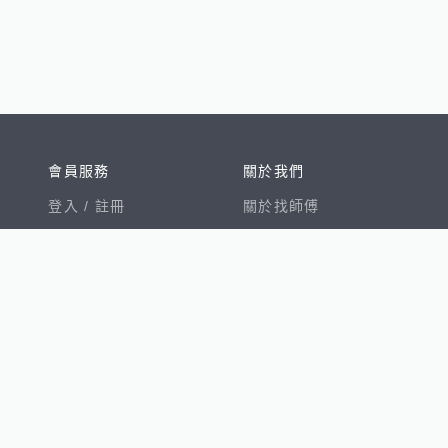
會員服務
關於我們
登入 /
註冊
關於找師傅
我的帳戶
網站公告
幫助中心
免責聲明
我有建議
服務條款
隱私權聲明
數字徵才