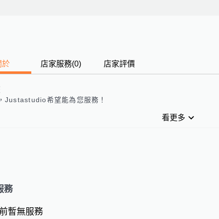
關於
店家服務
(
0
)
店家評價
歷
，
Justastudio
希望能為您服務！
看更多
服務
前暫無服務