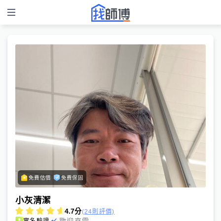
免費估價
免費保固
小灰清潔
4.7
分
(24則評價)
歡迎來電
實名驗證