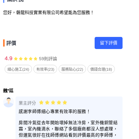
您好，磐龍科技實業有限公司希望能為您服務！
留下評價
評價
4.9
59
則評論
細心施工(24)
有效率(23)
服務貼心(22)
價錢合理(18)
魏*廷
業主評分
感謝李師傅細心專業有效率的服務！
房間冷氣從去年開始壞掉無法冷房，室外機銅管結
霜，室內機滴水，聯絡了多個廠商都沒人想處理，
但運氣很好在找師傅網站看到評價最高的李師傅，