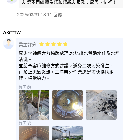
友讓我司繼續為您和您親友服務；感恩，惜福！
2025/03/31 18:11 回覆
AXi**TW
業主評分
感謝李師傅大力協助處理,水塔出水管路堵住及水塔
清洗。
並給予客戶維修方式建議，避免二次污染發生。
再加上天氣炎熱，正午時分作業還是盡快協助處
理，相當給力。
施工前
施工後