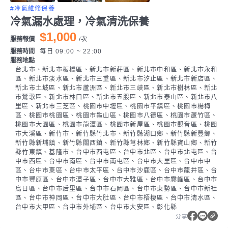
#冷氣維修保養
冷氣漏水處理，冷氣清洗保養
$1,000
服務報價
/
次
服務時間
每日 09:00 ~ 22:00
服務地點
台北市、新北市板橋區、新北市新莊區、新北市中和區、新北市永和
區、新北市淡水區、新北市三重區、新北市汐止區、新北市新店區、
新北市土城區、新北市蘆洲區、新北市三峽區、新北市樹林區、新北
市鶯歌區、新北市林口區、新北市五股區、新北市泰山區、新北市八
里區、新北市三芝區、桃園市中壢區、桃園市平鎮區、桃園市楊梅
區、桃園市桃園區、桃園市龜山區、桃園市八德區、桃園市蘆竹區、
桃園市大園區、桃園市龍潭區、桃園市新屋區、桃園市觀音區、桃園
市大溪區、新竹市、新竹縣竹北市、新竹縣湖口鄉、新竹縣新豐鄉、
新竹縣新埔鎮、新竹縣關西鎮、新竹縣芎林鄉、新竹縣寶山鄉、新竹
縣竹東鎮、基隆市、台中市西屯區、台中市北區、台中市北屯區、台
中市西區、台中市南區、台中市南屯區、台中市大里區、台中市中
區、台中市東區、台中市太平區、台中市沙鹿區、台中市龍井區、台
中市豐原區、台中市潭子區、台中市大雅區、台中市霧峰區、台中市
烏日區、台中市后里區、台中市石岡區、台中市東勢區、台中市新社
區、台中市神岡區、台中市大肚區、台中市梧棲區、台中市清水區、
台中市大甲區、台中市外埔區、台中市大安區、彰化縣
分享