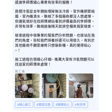
感謝李師傅細心專業有效率的服務！
房間冷氣從去年開始壞掉無法冷房，室外機銅管結
霜，室內機滴水，聯絡了多個廠商都沒人想處理，
但運氣很好在找師傅網站看到評價最高的李師傅，
非常有效率，聯絡過後隔天就排空檔來我家檢查。
檢查過程中很專業的幫我們分析問題，也很站在我
們的角度，告知我們保養好還可以用很久，有別於
其他廠商不願意維修只想裝新機，真的覺得貼心
~！
施工過程也很細心仔細~ 推薦大家有冷氣問題可以
找這家的師傅來處理！
施工後
#細心施工
#價錢合理
#服務貼心
#有效率