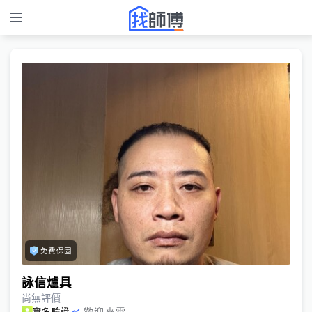
免費保固
詠信爐具
尚無評價
歡迎來電
實名驗證