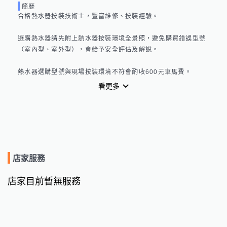
簡歷
合格熱水器按裝技術士，豐富維修、按裝經驗。

選購熱水器請先附上熱水器按裝環境全景照，避免購買錯誤型號
（室內型、室外型），會給予安全評估及解說。

熱水器選購型號與現場按裝環境不符會酌收600元車馬費。

看更多
報價含基本按裝，材料另計。

雙北市最快可當日完成按裝。
店家服務
店家目前暫無服務