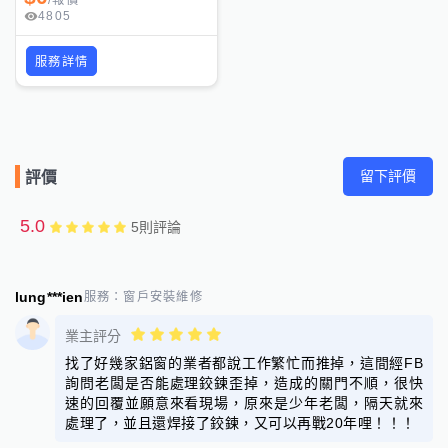
4805
服務詳情
留下評價
評價
5.0
5
則評論
lung***ien
服務：
窗戶安裝維修
業主評分
找了好幾家鋁窗的業者都說工作繁忙而推掉，這間經FB
詢問老闆是否能處理鉸鍊歪掉，造成的關門不順，很快
速的回覆並願意來看現場，原來是少年老闆，隔天就來
處理了，並且還焊接了鉸鍊，又可以再戰20年哩！！！