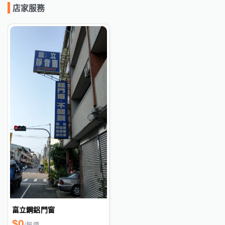
店家服務
畗立鋼鋁門窗
$
0
/
報價