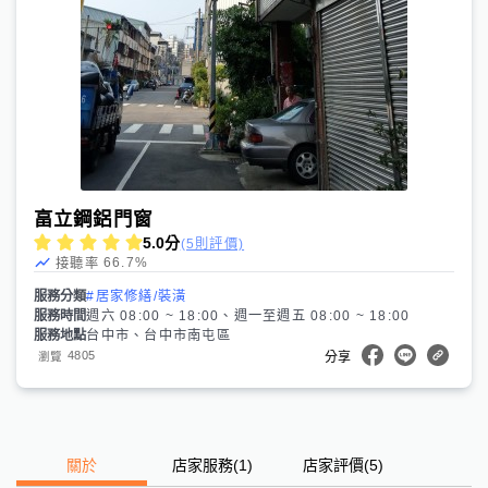
畗立鋼鋁門窗
5.0
分
(5則評價)
66.7
%
接聽率
服務分類
#居家修繕/裝潢
服務時間
週六 08:00 ~ 18:00、週一至週五 08:00 ~ 18:00
服務地點
台中市、台中市南屯區
4805
瀏覽
分享
關於
店家服務
(
1
)
店家評價
(5)