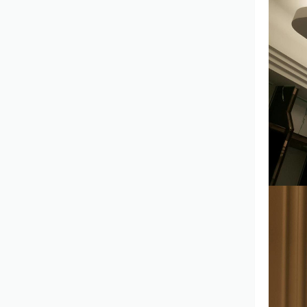
證不輸給設計師,價格比設計師還要
便宜,歡迎來電免費現場估價!! 為您服
務的項目: 1.室內設計 2.木工裝潢 3.
油漆,噴漆施工 4.系統家具 5.室內壁
癌,裂縫剝落處理 6.去除壁紙、批
土、油漆 7.鐵窗去袖、油漆 8.特殊油
漆施工、油漆工程 9.壁癌施工