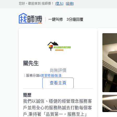
您好，歡迎來到
找師傅
！
[登入]
[註冊]
一鍵叫修 3分鐘回覆
關先生
尚無評價
｜服務分類
#居家修繕/裝潢
查看主頁
簡歷
我們以誠信、穩健的經營理念服務客
戶並用全心的服務熱誠去打動每個客
戶,秉持著「品質第一，服務至上」