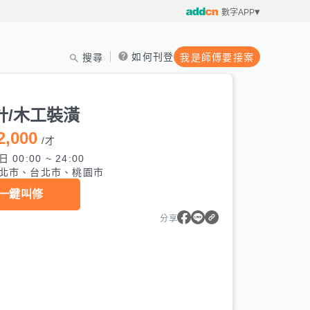
數字APP
如何刊登
搜尋
我是師傅要接案
計/木工裝潢
2,000
/
才
 00:00 ~ 24:00
北市、台北市、桃園市
一鍵叫修
分享