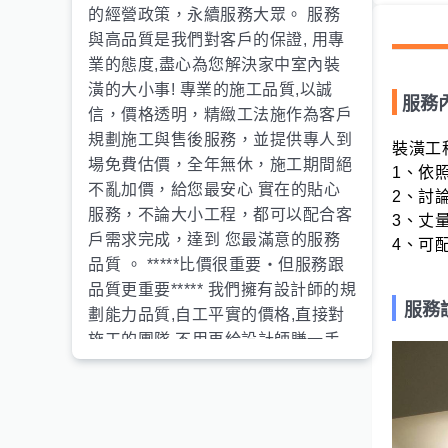
的經營政策，永續服務大眾。 服務
與高品質是我們對客戶的保證, 用專
業的態度,盡心為您解決家中室內裝
潢的大小事! 專業的施工品質,以誠
服務
信，價格透明，精緻工法施作為客戶
規劃施工與售後服務，並提供專人到
裝潢工程
場免費估價，全年無休，施工期間絕
1、依
不亂加價，給您最安心 實在的貼心
2、討
服務，不論大小工程，都可以配合客
3、丈量
戶需求完成，達到 您最滿意的服務
4、可
品質 。 *****比價很重要‧但服務跟
品質更重要***** 我們擁有設計師的規
服務
劃能力品質,自工平實的價格,直接對
施工的團隊,不用再給設計師賺一手,
幫你省很大~!絕對超值的完成你的需
求!價格報價很實在,不欺騙,絕不會中
途任意加價!! 歡迎來電詢問價格,技術
好,負責,好溝通,可以免費幫你規劃保