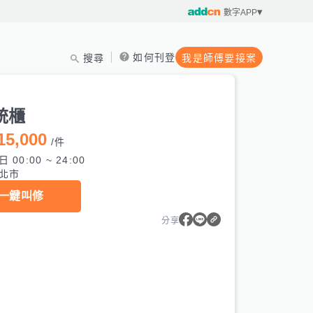
數字APP
如何刊登
搜尋
我是師傅要接案
製
統櫃
15,000
/
件
 00:00 ~ 24:00
北市
一鍵叫修
分享