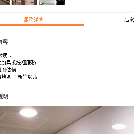
服務詳情
店家
內容
明：

供廚具系統櫃服務

府估價

務地區:：新竹以北
說明