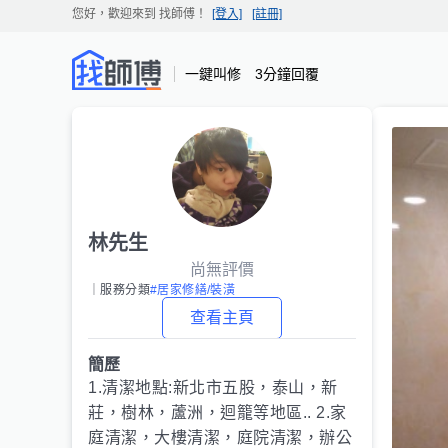
您好，歡迎來到
找師傅
！
[登入]
[註冊]
一鍵叫修 3分鐘回覆
林先生
尚無評價
｜服務分類
#居家修繕/裝潢
查看主頁
簡歷
1.清潔地點:新北市五股，泰山，新
莊，樹林，蘆洲，迴籠等地區.. 2.家
庭清潔，大樓清潔，庭院清潔，辦公