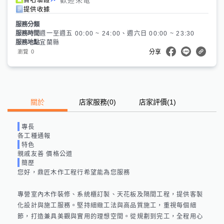
提供收據
服務分類
服務時間
週一至週五 00:00 ~ 24:00、週六日 00:00 ~ 23:30
服務地點
宜蘭縣
0
瀏覽
分享
關於
店家服務
(
0
)
店家評價
(1)
專長
各工種通報
特色
親戚友善 價格公道
簡歷
您好，鼎匠木作工程行希望能為您服務

專營室內木作裝修、系統櫃訂製、天花板及隔間工程，提供客製
化設計與施工服務。堅持細緻工法與高品質施工，重視每個細
節，打造兼具美觀與實用的理想空間。從規劃到完工，全程用心