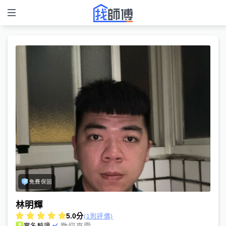
免費保固
林明輝
5.0
分
(1則評價)
歡迎來電
實名驗證