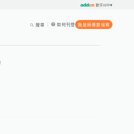
數字APP
如何刊登
搜尋
我是師傅要接案
書