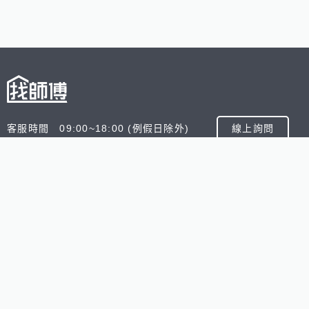
客服時間 09:00~18:00 (例假日除外)
線上詢問
客服信箱 service@945.com.tw
公司名稱 數字科技股份有限公司
追蹤我們
518熊班
518找好公司
小雞上工
台灣8591寶物交