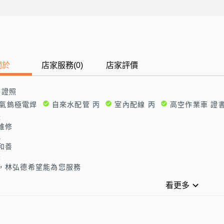
關於
店家服務
(
0
)
店家評價
業證照
氣鎢極電焊
自來水配管 丙
室內配線 丙
高空作業車 證
長
維修
色
和善
歷
，林弘德希望能為您服務
看更多