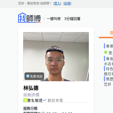
您好，歡迎來到
找師傅
！
[登入]
[註冊]
一鍵叫修 3分鐘回覆
專
氬
專
水店
特
親切
免費保固
簡
您好
林弘德
尚無評價
實名驗證
歡迎來電
服務分類