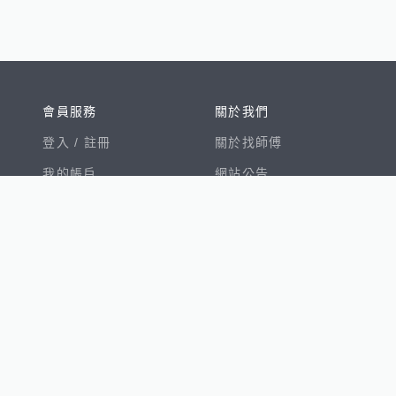
會員服務
關於我們
登入 /
註冊
關於找師傅
我的帳戶
網站公告
幫助中心
免責聲明
我有建議
服務條款
隱私權聲明
數字徵才
100室內設計
8891新車
8891購車菜單
8891中古車