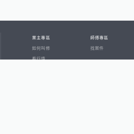
業主專區
師傅專區
如何叫修
找案件
看行情
好文章
在地專家
RSS索引
易網
香港8591寶物交易網
591租屋
591新建案
591售屋
591實價登錄