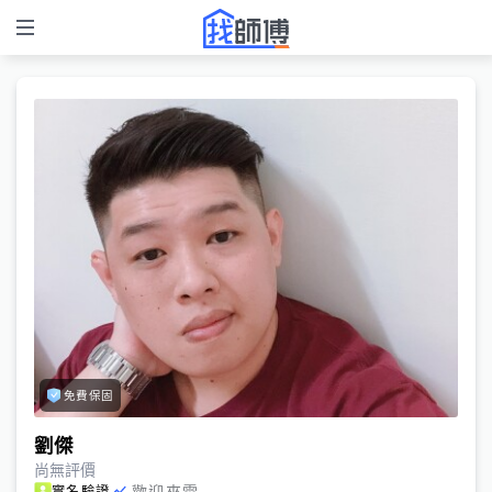
免費保固
劉傑
尚無評價
歡迎來電
實名驗證