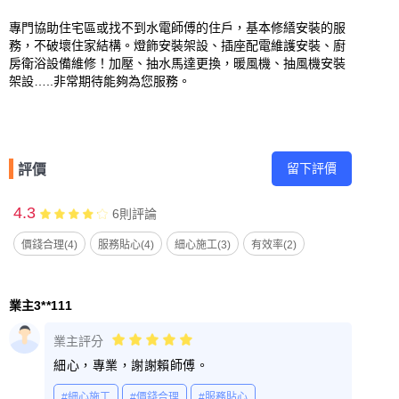
專門協助住宅區或找不到水電師傅的住戶，基本修繕安裝的服
務，不破壞住家結構。燈飾安裝架設、插座配電維護安裝、廚
房衛浴設備維修！加壓、抽水馬達更換，暖風機、抽風機安裝
架設…..非常期待能夠為您服務。
留下評價
評價
4.3
6
則評論
價錢合理(4)
服務貼心(4)
細心施工(3)
有效率(2)
業主3**111
業主評分
細心，專業，謝謝賴師傅。
#細心施工
#價錢合理
#服務貼心