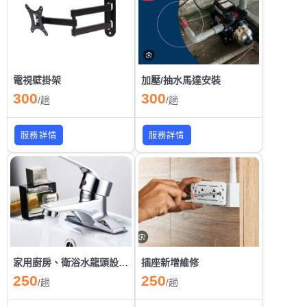
電視壁掛架
加壓/抽水馬達安裝
300
300
/
趟
/
趟
服務詳情
服務詳情
家用廚房、衛浴水龍頭設備安裝
插座新增維修
250
250
/
趟
/
趟