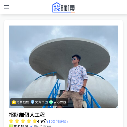
免費估價
免費保固
安心保證
招財貓個人工程
4.9
分
(103則評價)
歡迎來電
實名驗證