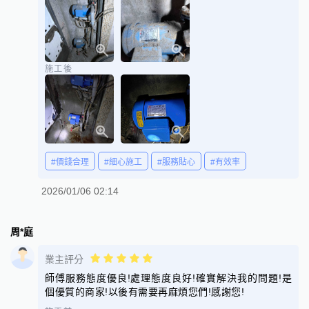
施工後
#價錢合理
#細心施工
#服務貼心
#有效率
2026/01/06 02:14
周*庭
業主評分
師傅服務態度優良!處理態度良好!確實解決我的問題!是
個優質的商家!以後有需要再麻煩您們!感謝您!