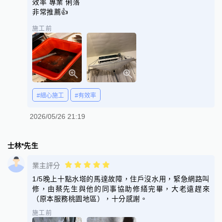
效率 專業 俐落
非常推薦👍
施工前
#細心施工
#有效率
2026/05/26 21:19
士林*先生
業主評分
1/5晚上十點水塔的馬達故障，住戶沒水用，緊急網路叫
修，由蔡先生與他的同事協助修繕完畢，大老遠趕來
（原本服務桃園地區），十分感謝。
施工前