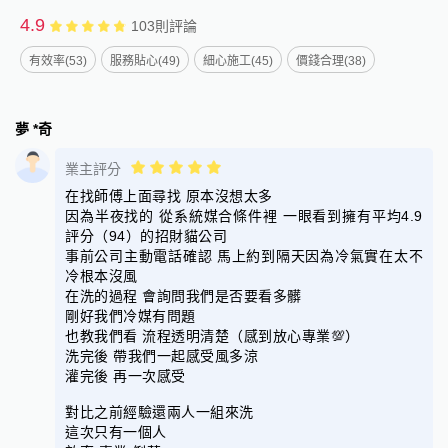
4.9
103
則評論
有效率(53)
服務貼心(49)
細心施工(45)
價錢合理(38)
夢 *奇
業主評分
在找師傅上面尋找 原本沒想太多
因為半夜找的 從系統媒合條件裡 一眼看到擁有平均4.9
評分（94）的招財貓公司
事前公司主動電話確認 馬上約到隔天因為冷氣實在太不
冷根本沒風
在洗的過程 會詢問我們是否要看多髒
剛好我們冷媒有問題
也教我們看 流程透明清楚（感到放心專業💯）
洗完後 帶我們一起感受風多涼
灌完後 再一次感受
對比之前經驗還兩人一組來洗
這次只有一個人