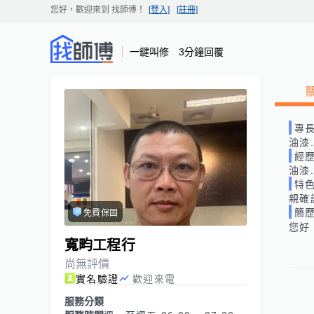
您好，歡迎來到
找師傅
！
[登入]
[註冊]
一鍵叫修 3分鐘回覆
專
油漆.
經
油漆.
特
親確
簡
免費保固
您好
寬畇工程行
尚無評價
實名驗證
歡迎來電
服務分類