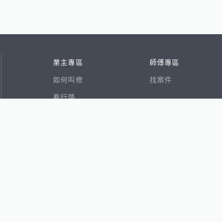
業主專區
師傅專區
如何叫修
找案件
看行情
好文章
在地專家
RSS索引
易網
香港8591寶物交易網
591租屋
591新建案
591售屋
591實價登錄