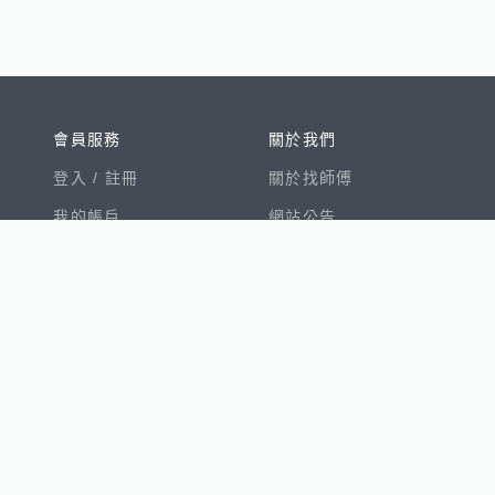
會員服務
關於我們
登入 /
註冊
關於找師傅
我的帳戶
網站公告
幫助中心
免責聲明
我有建議
服務條款
隱私權聲明
數字徵才
100室內設計
8891新車
8891購車菜單
8891中古車