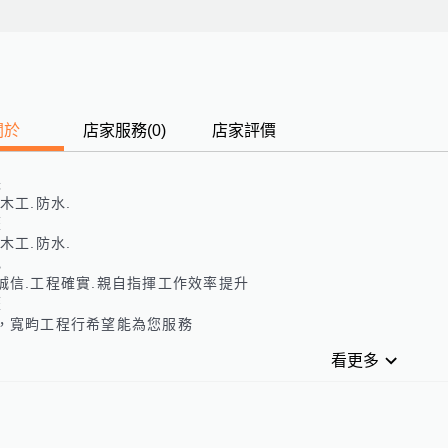
關於
店家服務
(
0
)
店家評價
長
木工.防水.
歷
木工.防水.
色
誠信.工程確實.親自指揮工作效率提升
歷
，寬畇工程行希望能為您服務
看更多