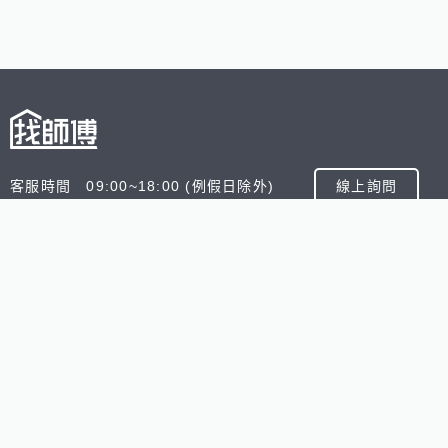
客服時間 09:00~18:00 (例假日除外)
線上詢問
客服信箱 service@945.com.tw
公司名稱 數字科技股份有限公司
追蹤我們
518熊班
518找好公司
小雞上工
台灣8591寶物交