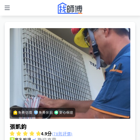
免費估價
免費保固
安心保證
張凱鈞
4.9
分
(78則評價)
歡迎來電
實名驗證