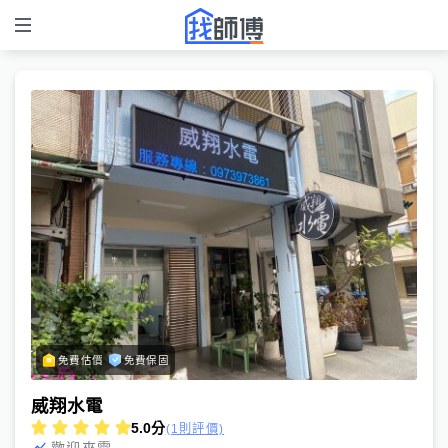
免費估價
免費保固
威翔水電
5.0
分
(1則評價)
歡迎來電