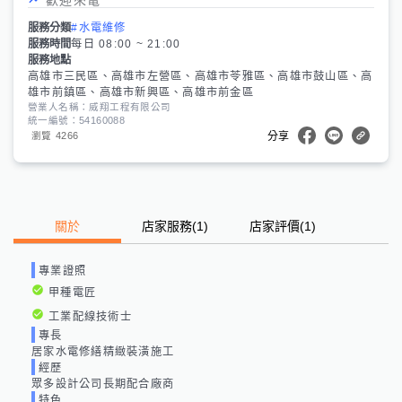
服務分類
#水電維修
服務時間
每日 08:00 ~ 21:00
服務地點
高雄市三民區、高雄市左營區、高雄市苓雅區、高雄市鼓山區、高
雄市前鎮區、高雄市新興區、高雄市前金區
營業人名稱：威翔工程有限公司
統一編號：54160088
4266
瀏覽
分享
關於
店家服務
(
1
)
店家評價
(1)
專業證照
甲種電匠
工業配線技術士
專長
居家水電修繕精緻裝潢施工
經歷
眾多設計公司長期配合廠商
特色