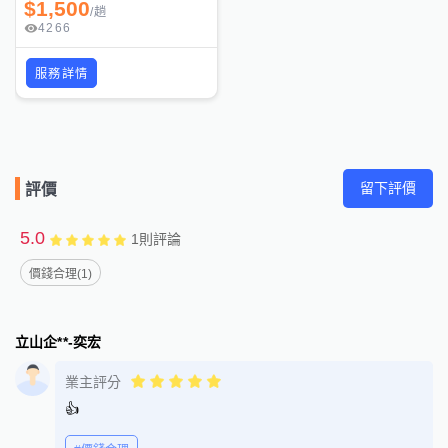
$
1,500
/
趟
4266
服務詳情
留下評價
評價
5.0
1
則評論
價錢合理(1)
立山企**-奕宏
業主評分
👍