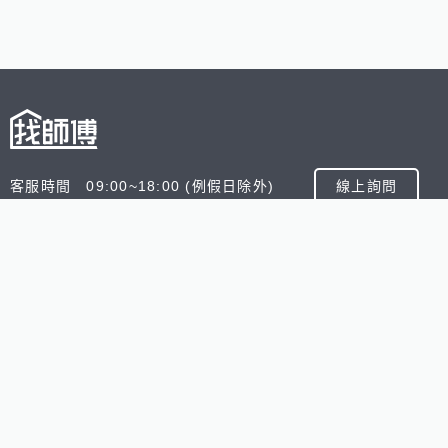
客服時間 09:00~18:00 (例假日除外)
線上詢問
客服信箱 service@945.com.tw
公司名稱 數字科技股份有限公司
追蹤我們
518熊班
518找好公司
小雞上工
台灣8591寶物交