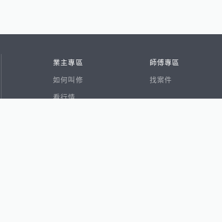
業主專區
師傅專區
如何叫修
找案件
看行情
好文章
在地專家
RSS索引
易網
香港8591寶物交易網
591租屋
591新建案
591售屋
591實價登錄