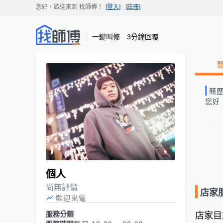
您好，歡迎來到
找師傅
！
[登入]
[註冊]
一鍵叫修 3分鐘回覆
簡
您好
個人
尚無評價
店家
歡迎來電
服務分類
店家目