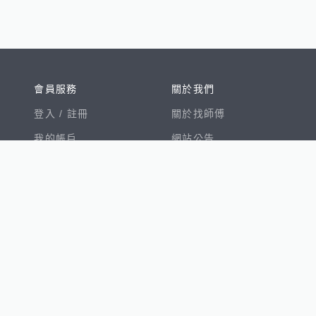
會員服務
關於我們
登入 /
註冊
關於找師傅
我的帳戶
網站公告
幫助中心
免責聲明
我有建議
服務條款
隱私權聲明
數字徵才
100室內設計
8891新車
8891購車菜單
8891中古車